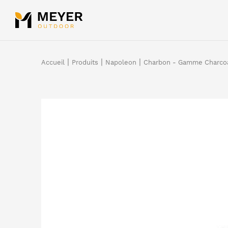
Panneau de gestion des cookies
|
|
|
Accueil
Produits
Napoleon
Charbon - Gamme Charco