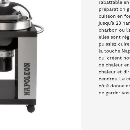
rabattable en
préparation g
cuisson en fo
jusqu’à 23 ham
charbon ou l’
elles sont rég
puissiez cuire
la touche Nap
qui créent nos
de chaleur en
chaleur et di
cendres. Le c
côté donne ac
de garder vos