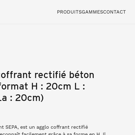
PRODUITS
GAMMES
CONTACT
offrant rectifié béton
format H : 20cm L :
a : 20cm)
nt SEPA, est un agglo coffrant rectifié
reconnaît facilement grâce à sa forme en H. Il