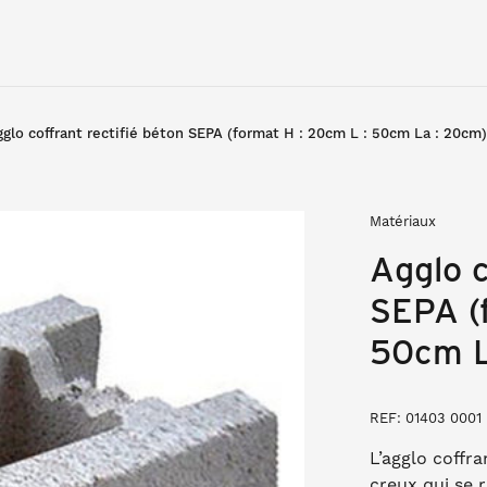
glo coffrant rectifié béton SEPA (format H : 20cm L : 50cm La : 20cm)
Matériaux
Agglo c
SEPA (
50cm L
REF: 01403 0001
L’agglo coffra
creux qui se 