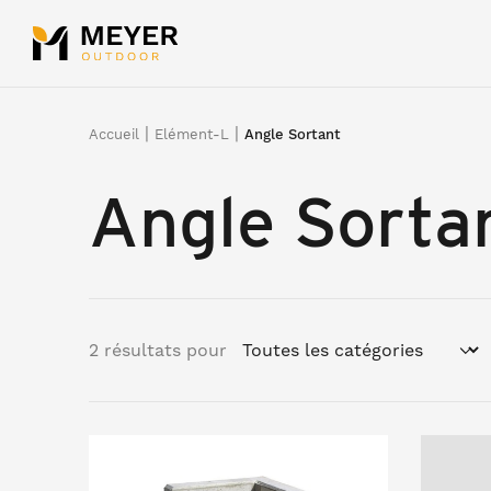
Panneau de gestion des cookies
|
|
Accueil
Elément-L
Angle Sortant
Angle Sorta
2 résultats pour